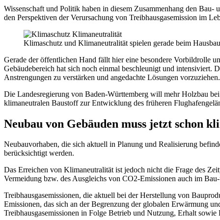
Wissenschaft und Politik haben in diesem Zusammenhang den Bau- und
den Perspektiven der Verursachung von Treibhausgasemission im Le
Klimaschutz und Klimaneutralität spielen gerade beim Hausbau
Gerade der öffentlichen Hand fällt hier eine besondere Vorbildrolle
Gebäudebereich hat sich noch einmal beschleunigt und intensiviert. Das
Anstrengungen zu verstärken und angedachte Lösungen vorzuziehen.
Die Landesregierung von Baden-Württemberg will mehr Holzbau bei öf
klimaneutralen Baustoff zur Entwicklung des früheren Flughafengelän
Neubau von Gebäuden muss jetzt schon kli
Neubauvorhaben, die sich aktuell in Planung und Realisierung befi
berücksichtigt werden.
Das Erreichen von Klimaneutralität ist jedoch nicht die Frage des Ze
Vermeidung bzw. des Ausgleichs von CO2-Emissionen auch im Bau-und
Treibhausgasemissionen, die aktuell bei der Herstellung von Bauprod
Emissionen, das sich an der Begrenzung der globalen Erwärmung und d
Treibhausgasemissionen in Folge Betrieb und Nutzung, Erhalt sowie