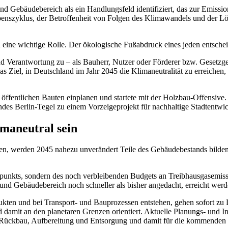
 Gebäudebereich als ein Handlungsfeld identifiziert, das zur Emissi
benszyklus, der Betroffenheit von Folgen des Klimawandels und der L
 eine wichtige Rolle. Der ökologische Fußabdruck eines jeden entschei
 und Verantwortung zu – als Bauherr, Nutzer oder Förderer bzw. Gesetz
 Ziel, in Deutschland im Jahr 2045 die Klimaneutralität zu erreichen, s
fentlichen Bauten einplanen und startete mit der Holzbau-Offensive. 
des Berlin-Tegel zu einem Vorzeigeprojekt für nachhaltige Stadtentwi
maneutral sein
nden, werden 2045 nahezu unverändert Teile des Gebäudebestands bild
itpunkts, sondern des noch verbleibenden Budgets an Treibhausgasemiss
 Gebäudebereich noch schneller als bisher angedacht, erreicht werd
ukten und bei Transport- und Bauprozessen entstehen, gehen sofort zu
amit an den planetaren Grenzen orientiert. Aktuelle Planungs- und Inv
 Rückbau, Aufbereitung und Entsorgung und damit für die kommenden 